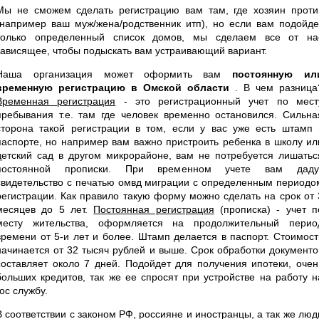
Мы не сможем сделать регистрацию вам там, где хозяин проти
(например ваш муж/жена/родственник итп), но если вам подойде
только определенный список домов, мы сделаем все от на
зависящее, чтобы подыскать вам устраивающий вариант.
Наша организация может оформить вам
постоянную ил
временную регистрацию в Омской области
. В чем разница
Временная регистрация
- это регистрационный учет по мест
пребывания т.е. там где человек временно остановился. Сильна
сторона такой регистрации в том, если у вас уже есть штамп 
паспорте, но например вам важно пристроить ребенка в школу ил
детский сад в другом микрорайоне, вам не потребуется лишатьс
постоянной прописки. При временном учете вам даду
свидетельство с печатью омвд миграции с определенным периодо
регистрации. Как правило такую форму можно сделать на срок от 
месяцев до 5 лет.
Постоянная регистрация
(прописка) - учет п
месту жительства, оформляется на продолжительный перио
времени от 5-и лет и более. Штамп делается в паспорт. Стоимост
начинается от 32 тысяч рублей и выше. Срок обработки документо
составляет около 7 дней. Подойдет для получения ипотеки, очен
больших кредитов, так же ее спросят при устройстве на работу н
гос службу.
В соответствии с законом РФ, россияне и иностранцы, а так же люд