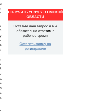
в
т
ПОЛУЧИТЬ УСЛУГУ В ОМСКОЙ
с
ОБЛАСТИ
и
Оставьте ваш запрос и мы
?
обязательно ответим в
у
рабочее время
я
Оставить заявку на
в
регистрацию
и
я
т
м
3
о
д
ь
в
ь
а
и