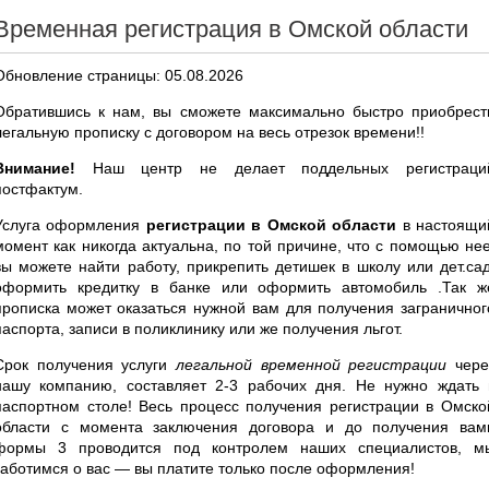
Временная регистрация в Омской области
Обновление страницы: 05.08.2026
Обратившись к нам, вы сможете максимально быстро приобрест
легальную прописку с договором на весь отрезок времени!!
Внимание!
Наш центр не делает поддельных регистраци
постфактум.
Услуга оформления
регистрации в Омской области
в настоящи
момент как никогда актуальна, по той причине, что с помощью нее
вы можете найти работу, прикрепить детишек в школу или дет.сад
оформить кредитку в банке или оформить автомобиль .Так ж
прописка может оказаться нужной вам для получения заграничног
паспорта, записи в поликлинику или же получения льгот.
Срок получения услуги
легальной временной регистрации
чере
нашу компанию, составляет 2-3 рабочих дня. Не нужно ждать 
паспортном столе! Весь процесс получения регистрации в Омско
области с момента заключения договора и до получения вам
формы 3 проводится под контролем наших специалистов, м
заботимся о вас — вы платите только после оформления!