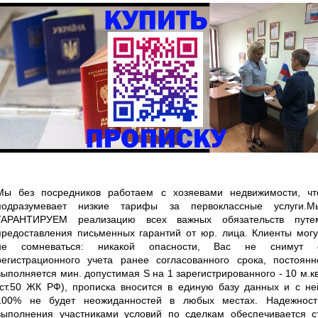
Мы без посредников работаем с хозяевами недвижимости, чт
подразумевает низкие тарифы за первоклассные услуги.М
ГАРАНТИРУЕМ реализацию всех важных обязательств путе
предоставления письменных гарантий от юр. лица. Клиенты могу
не сомневаться: никакой опасности, Вас не снимут 
регистрационного учета ранее согласованного срока, постоянн
выполняется мин. допустимая S на 1 зарегистрированного - 10 м.кв
(ст.50 ЖК РФ), прописка вносится в единую базу данных и с не
100% не будет неожиданностей в любых местах. Надежност
выполнения участниками условий по сделкам обеспечивается ст