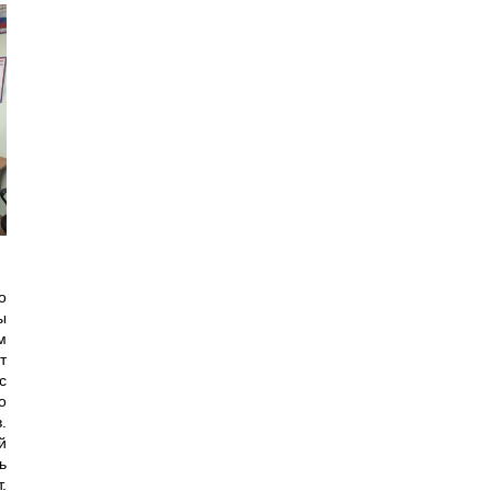
о
ы
м
т
с
о
.
й
ь
.